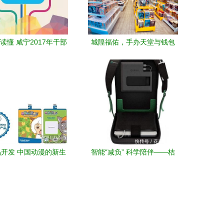
读懂 咸宁2017年干部
城隍福佑，手办天堂与钱包
计划与动漫开发融合新
的叹息
路径
开发 中国动漫的新生
智能“减负” 科学陪伴——桔
意经
米 宝贝最爱的智能书包计算
机系统服务