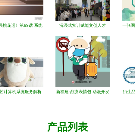
强桃花运》第69话 系统
沉浸式实训赋能文创人才
一张图
，魅力觉醒——漫客栈
——文化管理专业师生探访
储备
算机系统服务的代码奇
天府国际动漫城
缘
艺计算机系统服务解析
新福建·战疫表情包 动漫开发
衍生品
全网领先的视频平台技
背后的坚守与创新
术架构
产品列表